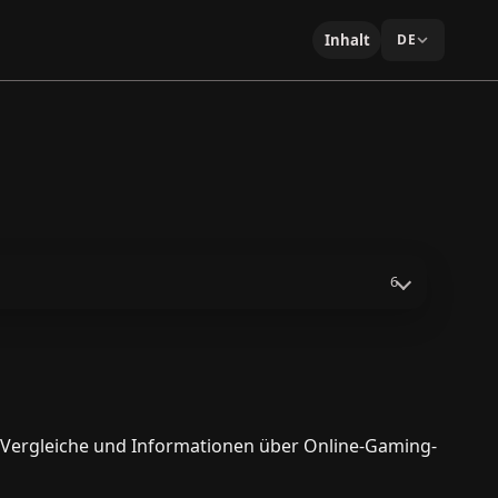
Inhalt
DE
6
, Vergleiche und Informationen über Online-Gaming-