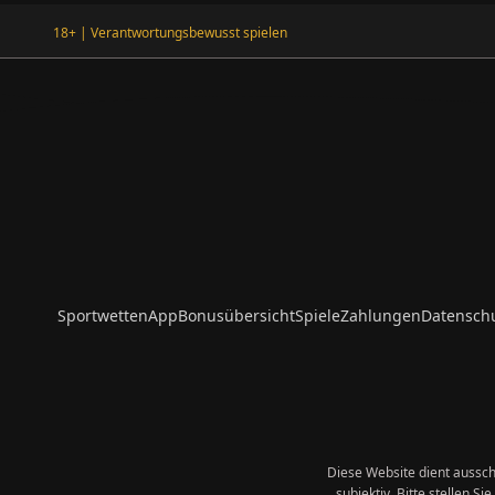
18+ | Verantwortungsbewusst spielen
Sportwetten
App
Bonusübersicht
Spiele
Zahlungen
Datenschu
Diese Website dient aussch
subjektiv. Bitte stellen S