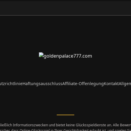
tzrichtlinie
Haftungsausschluss
Affiliate-Offenlegung
Kontakt
Allge
ließlich Informationszwecken und bietet keine Glücksspieldienste an. Alle Bew
ie sicher, dass Online-Glücksspiel in Ihrer Gerichtsbarkeit erlaubt ist, und spielen