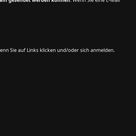
main gesendet werden können
. Wenn Sie eine E-Mail
enn Sie auf Links klicken und/oder sich anmelden.